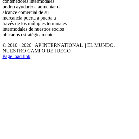
contenedores intermodales
podría ayudarlo a aumentar el
alcance comercial de su
mercancía puerta a puerta a
través de los múltiples terminales
intermodales de nuestros socios
ubicados estratégicamente.
© 2010 -
2026 | AP INTERNATIONAL | EL MUNDO,
NUESTRO CAMPO DE JUEGO
LinkedIn
YouTube
Page load link
Go
to
Top