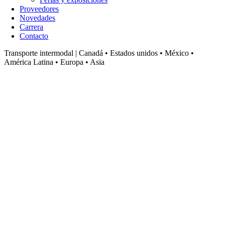
Proveedores
Novedades
Carrera
Contacto
Transporte intermodal | Canadá • Estados unidos • México •
América Latina • Europa • Asia
Transporte intermodal
Canadá • Estados unidos • México • América Latina • Europa • Asia