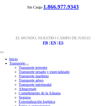
Skip
1.866.977.9343
Sin Cargo
to
content
EL MUNDO, NUESTRO CAMPO DE JUEGO
FR
|
EN
|
ES
Toggle
Navigation
Inicio
Transporte
Transporte terrestre
Transporte pesado y especializado
Transporte marítimo
Transporte aéreo
Transporte intermodal
Almacenaje
Cumplimiento de la Aduana
Seguros
Externalización logística
Ferias y exposiciones