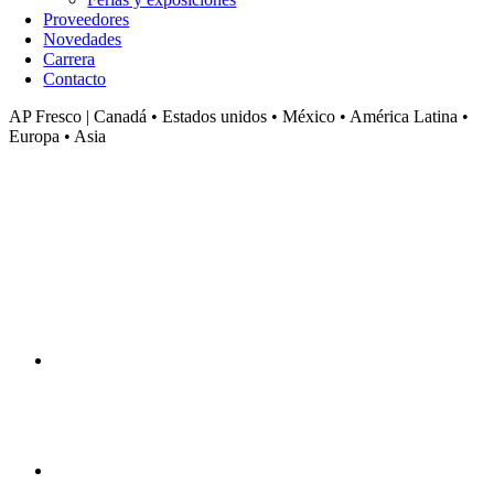
Proveedores
Novedades
Carrera
Contacto
AP Fresco | Canadá • Estados unidos • México • América Latina •
Europa • Asia
AP Fresco
Canadá • Estados unidos • México • América Latina • Europa • Asia