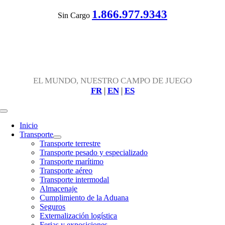
Skip
1.866.977.9343
Sin Cargo
to
content
EL MUNDO, NUESTRO CAMPO DE JUEGO
FR
|
EN
|
ES
Toggle
Navigation
Inicio
Transporte
Transporte terrestre
Transporte pesado y especializado
Transporte marítimo
Transporte aéreo
Transporte intermodal
Almacenaje
Cumplimiento de la Aduana
Seguros
Externalización logística
Ferias y exposiciones