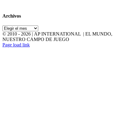
Archivos
Archivos
© 2010 -
2026 | AP INTERNATIONAL | EL MUNDO,
NUESTRO CAMPO DE JUEGO
LinkedIn
YouTube
Page load link
Go
to
Top