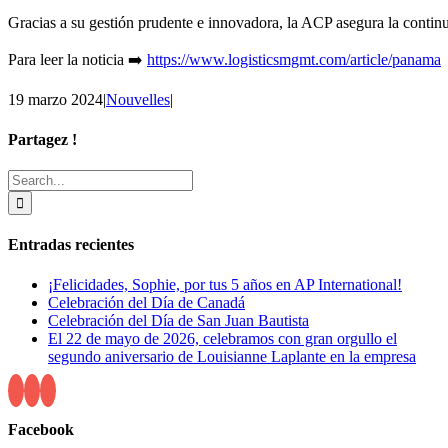
Gracias a su gestión prudente e innovadora, la ACP asegura la continui
Para leer la noticia ➡️
https://www.logisticsmgmt.com/article/panama
19 marzo 2024
|
Nouvelles
|
Partagez !
Facebook
X
Reddit
LinkedIn
Tumblr
Pinterest
Email
Search
for:
Entradas recientes
¡Felicidades, Sophie, por tus 5 años en AP International!
Celebración del Día de Canadá
Celebración del Día de San Juan Bautista
El 22 de mayo de 2026, celebramos con gran orgullo el
segundo aniversario de Louisianne Laplante en la empresa
Facebook