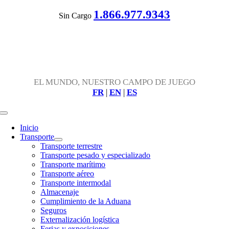
Skip
1.866.977.9343
Sin Cargo
to
content
EL MUNDO, NUESTRO CAMPO DE JUEGO
FR
|
EN
|
ES
Toggle
Navigation
Inicio
Transporte
Transporte terrestre
Transporte pesado y especializado
Transporte marítimo
Transporte aéreo
Transporte intermodal
Almacenaje
Cumplimiento de la Aduana
Seguros
Externalización logística
Ferias y exposiciones