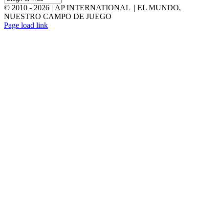
© 2010 -
2026 | AP INTERNATIONAL | EL MUNDO,
NUESTRO CAMPO DE JUEGO
LinkedIn
YouTube
Page load link
Go
to
Top