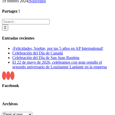
19 febrero 2024
|
Nouvelles
|
Partagez !
Facebook
X
Reddit
LinkedIn
Tumblr
Pinterest
Email
Search
for:
Entradas recientes
¡Felicidades, Sophie, por tus 5 años en AP International!
Celebración del Día de Canadá
Celebración del Día de San Juan Bautista
El 22 de mayo de 2026, celebramos con gran orgullo el
segundo aniversario de Louisianne Laplante en la empresa
Facebook
Archivos
Archivos