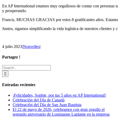
En AP International estamos muy orgullosos de contar con personas t
y prosperando.
Francis, MUCHAS GRACIAS por estos 8 gratificantes años. Estamos co
Juntos, sigamos simplificando la vida logística de nuestros clientes y 
4 julio 2023
|
Nouvelles
|
Partagez !
Facebook
X
Reddit
LinkedIn
Tumblr
Pinterest
Email
Search
for:
Entradas recientes
¡Felicidades, Sophie, por tus 5 años en AP International!
Celebración del Día de Canadá
Celebración del Día de San Juan Bautista
El 22 de mayo de 2026, celebramos con gran orgullo el
segundo aniversario de Louisianne Laplante en la empresa