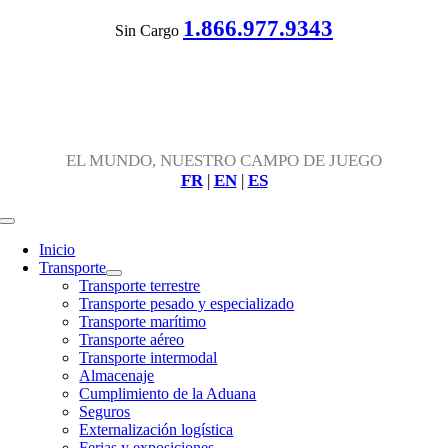
Skip
1.866.977.9343
Sin Cargo
to
content
EL MUNDO, NUESTRO CAMPO DE JUEGO
FR
|
EN
|
ES
Toggle
Navigation
Inicio
Transporte
Transporte terrestre
Transporte pesado y especializado
Transporte marítimo
Transporte aéreo
Transporte intermodal
Almacenaje
Cumplimiento de la Aduana
Seguros
Externalización logística
Ferias y exposiciones