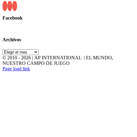
Facebook
Archivos
Archivos
© 2010 -
2026 | AP INTERNATIONAL | EL MUNDO,
NUESTRO CAMPO DE JUEGO
LinkedIn
YouTube
Page load link
Go
to
Top