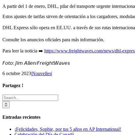
A partir del 1 de enero, DHL, pilar del transporte urgente internacion
Estos ajustes de tarifas sirven de orientación a los cargadores, modula
DHL Express sólo opera en EE.UU. a través de sus rutas internaciona
Consulte los anuncios oficiales para más información.
Para leer la noticia ➡️
https://www.freightwaves.com/news/dhl-express
𝘍𝘰𝘵𝘰: 𝘑𝘪𝘮 𝘈𝘭𝘭𝘦𝘯/𝘍𝘳𝘦𝘪𝘨𝘩𝘵𝘞𝘢𝘷𝘦𝘴
6 octubre 2023
|
Nouvelles
|
Partagez !
Facebook
X
Reddit
LinkedIn
Tumblr
Pinterest
Email
Search
for:
Entradas recientes
¡Felicidades, Sophie, por tus 5 años en AP International!
Celebración del Día de Canadá