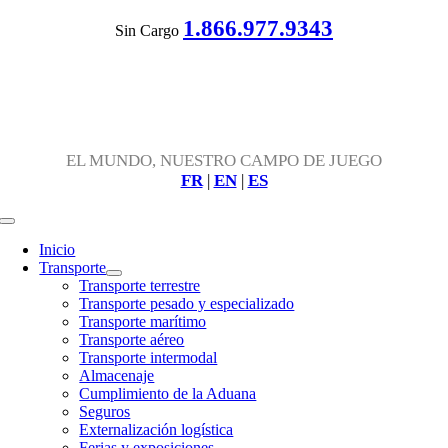
Skip
1.866.977.9343
Sin Cargo
to
content
EL MUNDO, NUESTRO CAMPO DE JUEGO
FR
|
EN
|
ES
Toggle
Navigation
Inicio
Transporte
Transporte terrestre
Transporte pesado y especializado
Transporte marítimo
Transporte aéreo
Transporte intermodal
Almacenaje
Cumplimiento de la Aduana
Seguros
Externalización logística
Ferias y exposiciones