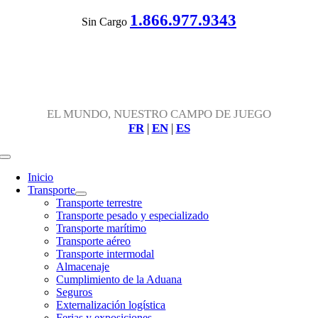
Skip
1.866.977.9343
Sin Cargo
to
content
EL MUNDO, NUESTRO CAMPO DE JUEGO
FR
|
EN
|
ES
Toggle
Navigation
Inicio
Transporte
Transporte terrestre
Transporte pesado y especializado
Transporte marítimo
Transporte aéreo
Transporte intermodal
Almacenaje
Cumplimiento de la Aduana
Seguros
Externalización logística
Ferias y exposiciones