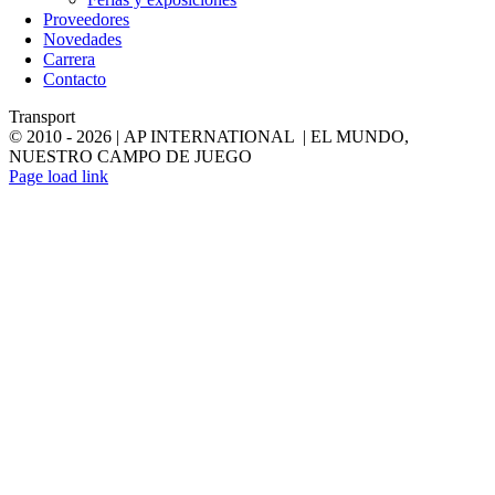
Proveedores
Novedades
Carrera
Contacto
Transport
© 2010 -
2026 | AP INTERNATIONAL | EL MUNDO,
NUESTRO CAMPO DE JUEGO
LinkedIn
YouTube
Page load link
Go
to
Top