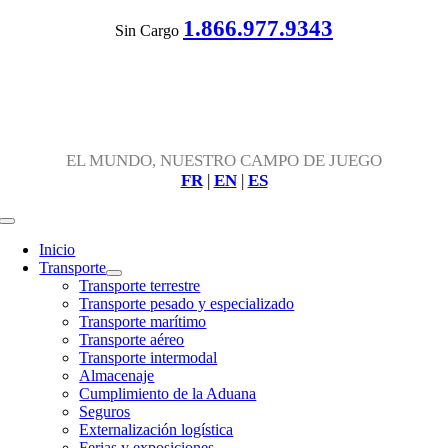
Skip
1.866.977.9343
Sin Cargo
to
content
EL MUNDO, NUESTRO CAMPO DE JUEGO
FR
|
EN
|
ES
Toggle
Navigation
Inicio
Transporte
Transporte terrestre
Transporte pesado y especializado
Transporte marítimo
Transporte aéreo
Transporte intermodal
Almacenaje
Cumplimiento de la Aduana
Seguros
Externalización logística
Ferias y exposiciones