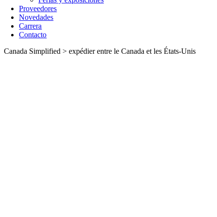
Proveedores
Novedades
Carrera
Contacto
Canada Simplified > expédier entre le Canada et les États-Unis
Canada Simplified
Transporte entre Canadá y Estados Unidos