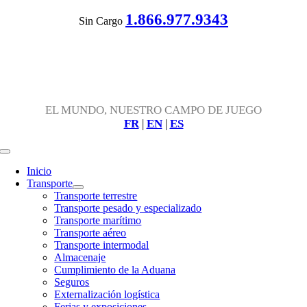
Skip
1.866.977.9343
Sin Cargo
to
content
EL MUNDO, NUESTRO CAMPO DE JUEGO
FR
|
EN
|
ES
Toggle
Navigation
Inicio
Transporte
Transporte terrestre
Transporte pesado y especializado
Transporte marítimo
Transporte aéreo
Transporte intermodal
Almacenaje
Cumplimiento de la Aduana
Seguros
Externalización logística
Ferias y exposiciones