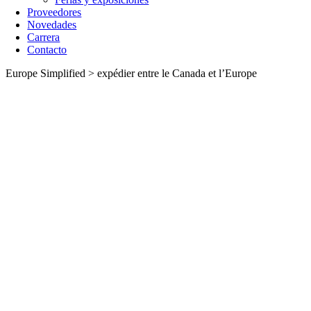
Proveedores
Novedades
Carrera
Contacto
Europe Simplified > expédier entre le Canada et l’Europe
Europe Simplified
Transporte entre Canadá y Europa